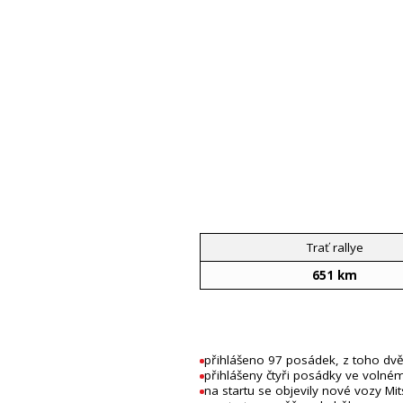
Trať rallye
651 km
přihlášeno 97 posádek, z toho dv
přihlášeny čtyři posádky ve volné
na startu se objevily nové vozy Mi