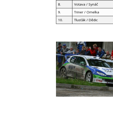
8.
Votava / Synáč
9.
Triner / Omelka
10.
Tlusťák / Dědic