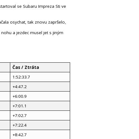
startoval se Subaru Impreza Sti ve
ačala osychat, tak znovu zapršelo,
il nohu a jezdec musel jet s jiným
Čas / Ztráta
1:52:33.7
+4:47.2
+6:00.9
+7:01.1
+7:02.7
+7:22.4
+8:42.7