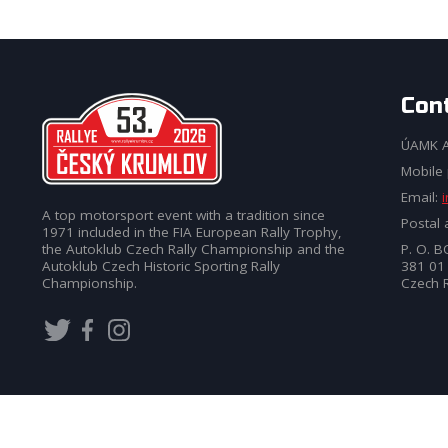
Con
ÚAMK A
Mobile
Email:
A top motorsport event with a tradition since
Postal 
1971 included in the FIA European Rally Trophy,
P. O. 
the Autoklub Czech Rally Championship and the
381 01
Autoklub Czech Historic Sporting Rally
Czech R
Championship.