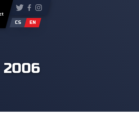
ct
CS
EN
v 2006