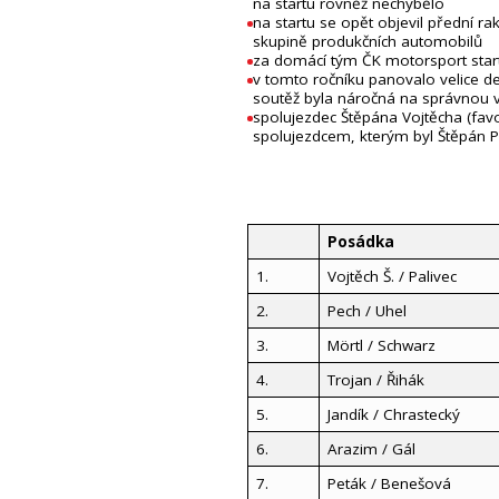
na startu rovněž nechybělo
na startu se opět objevil přední r
skupině produkčních automobilů
za domácí tým ČK motorsport starto
v tomto ročníku panovalo velice de
soutěž byla náročná na správnou 
spolujezdec Štěpána Vojtěcha (favori
spolujezdcem, kterým byl Štěpán P
Posádka
1.
Vojtěch Š. / Palivec
2.
Pech / Uhel
3.
Mörtl / Schwarz
4.
Trojan / Řihák
5.
Jandík / Chrastecký
6.
Arazim / Gál
7.
Peták / Benešová