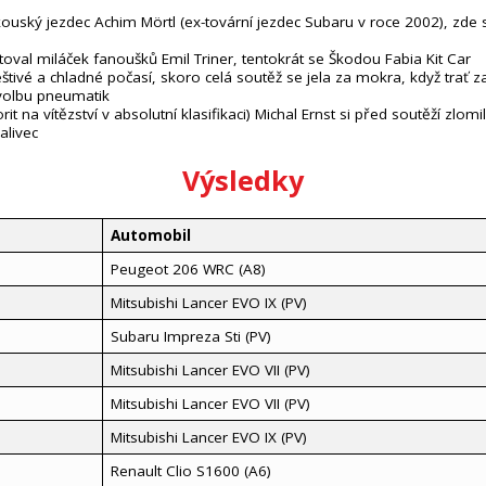
akouský jezdec Achim Mörtl (ex-tovární jezdec Subaru v roce 2002), zde 
val miláček fanoušků Emil Triner, tentokrát se Škodou Fabia Kit Car
štivé a chladné počasí, skoro celá soutěž se jela za mokra, když trať z
volbu pneumatik
t na vítězství v absolutní klasifikaci) Michal Ernst si před soutěží zlom
alivec
Výsledky
Automobil
Peugeot 206 WRC (A8)
Mitsubishi Lancer EVO IX (PV)
Subaru Impreza Sti (PV)
Mitsubishi Lancer EVO VII (PV)
Mitsubishi Lancer EVO VII (PV)
Mitsubishi Lancer EVO IX (PV)
Renault Clio S1600 (A6)