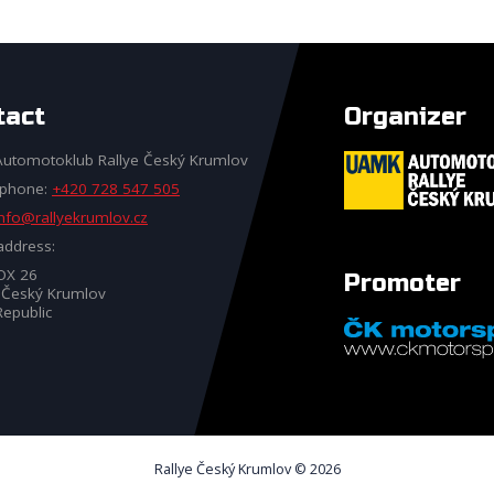
tact
Organizer
utomotoklub Rallye Český Krumlov
 phone:
+420 728 547 505
info@rallyekrumlov.cz
address:
BOX 26
Promoter
 Český Krumlov
epublic
Rallye Český Krumlov © 2026