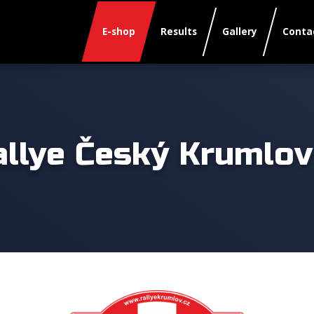
E-shop
Results
Gallery
Conta
allye Český Krumlo