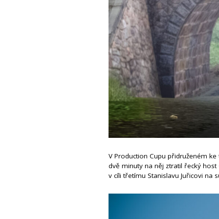
V Production Cupu přidruženém ke tř
dvě minuty na něj ztratil řecký hos
v cíli třetímu Stanislavu Juřicovi