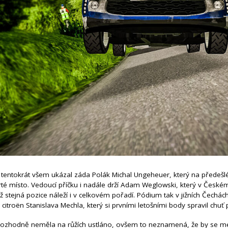
 tentokrát všem ukázal záda Polák Michal Ungeheuer, který na předeš
té místo. Vedoucí příčku i nadále drží Adam Weglowski, který v Českém
ž stejná pozice náleží i v celkovém pořadí. Pódium tak v jižních Čechá
 citroën Stanislava Mechla, který si prvními letošními body spravil c
h rozhodně neměla na růžích ustláno, ovšem to neznamená, že by se m