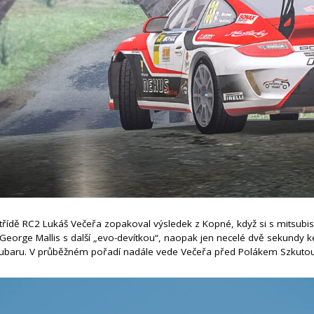
ídě RC2 Lukáš Večeřa zopakoval výsledek z Kopné, když si s mitsubishi
t George Mallis s další „evo-devítkou“, naopak jen necelé dvě sekundy
 na subaru. V průběžném pořadí nadále vede Večeřa před Polákem Szkut