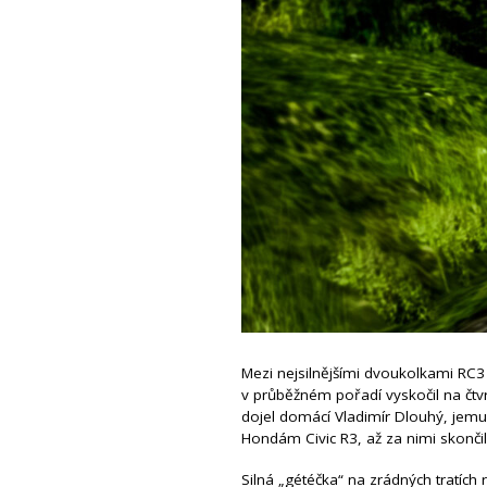
Mezi nejsilnějšími dvoukolkami RC3
v průběžném pořadí vyskočil na čtvr
dojel domácí Vladimír Dlouhý, jemu
Hondám Civic R3, až za nimi skončil
Silná „gétéčka“ na zrádných tratíc