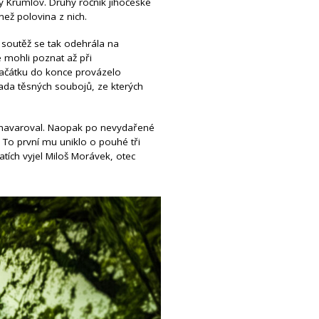
ý Krumlov. Druhý ročník jihočeské
než polovina z nich.
 soutěž se tak odehrála na
e mohli poznat až při
začátku do konce provázelo
ada těsných soubojů, ze kterých
ý havaroval. Naopak po nevydařené
. To první mu uniklo o pouhé tři
atích vyjel Miloš Morávek, otec