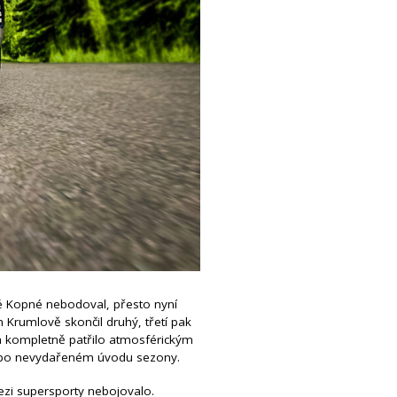
lé Kopné nebodoval, přesto nyní
 Krumlově skončil druhý, třetí pak
ch kompletně patřilo atmosférickým
huť po nevydařeném úvodu sezony.
ezi supersporty nebojovalo.