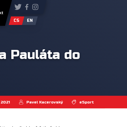
kt
CS
EN
a Pauláta do
. 2021
Pavel Kacerovský
eSport