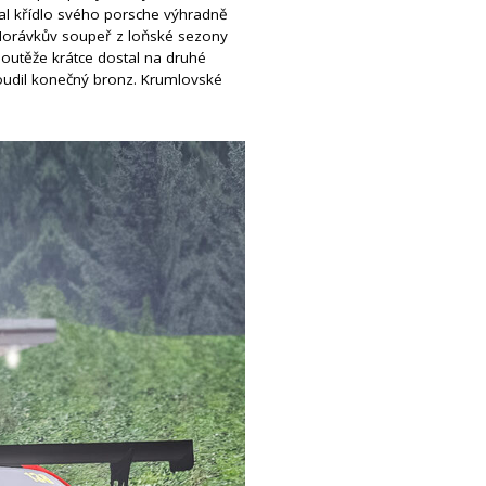
val křídlo svého porsche výhradně
í Morávkův soupeř z loňské sezony
soutěže krátce dostal na druhé
isoudil konečný bronz. Krumlovské