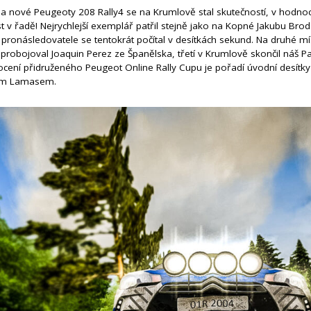
nové Peugeoty 208 Rally4 se na Krumlově stal skutečností, v hodnoc
t v řadě! Nejrychlejší exemplář patřil stejně jako na Kopné Jakubu Br
 pronásledovatele se tentokrát počítal v desítkách sekund. Na druhé m
probojoval Joaquin Perez ze Španělska, třetí v Krumlově skončil náš P
ocení přidruženého Peugeot Online Rally Cupu je pořadí úvodní desítky 
nem Lamasem.