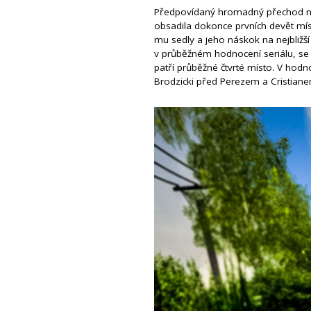
Předpovídaný hromadný přechod na 
obsadila dokonce prvních devět mís
mu sedly a jeho náskok na nejbližší
v průběžném hodnocení seriálu, se 
patří průběžné čtvrté místo. V hodn
Brodzicki před Perezem a Cristia