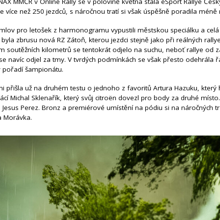
AX MMČR v Online Rally se v polovině května stala eSport Rallye Česk
pole více než 250 jezdců, s náročnou tratí si však úspěšně poradila méně 
mlov pro letošek z harmonogramu vypustili městskou speciálku a celá
 byla zbrusu nová RZ Zátoň, kterou jezdci stejně jako při reálných rally
 soutěžních kilometrů se tentokrát odjelo na suchu, neboť rallye od 
e navíc odjel za tmy. V tvrdých podmínkách se však přesto odehrála ř
v pořadí šampionátu.
i přišla už na druhém testu o jednoho z favoritů Artura Hazuku, kter
ácí Michal Sklenařík, který svůj citroën dovezl pro body za druhé místo
ěl Jesus Perez. Bronz a premiérové umístění na pódiu si na náročných tr
a Morávka.