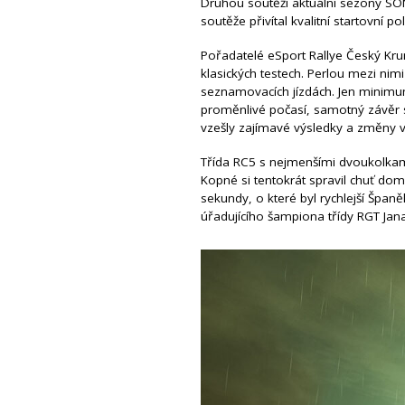
Druhou soutěží aktuální sezony SON
soutěže přivítal kvalitní startovní 
Pořadatelé eSport Rallye Český Kru
klasických testech. Perlou mezi nimi
seznamovacích jízdách. Jen minimum
proměnlivé počasí, samotný závěr s
vzešly zajímavé výsledky a změny 
Třída RC5 s nejmenšími dvoukolkam
Kopné si tentokrát spravil chuť dom
sekundy, o které byl rychlejší Špan
úřadujícího šampiona třídy RGT Jan