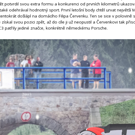
pět potvrdil svou extra formu a konkurenci od prvních kilometrů ukazo
 také odehrával hodnotný sport. První letošní body chtěl urvat největš
tentokrát došlápl na domácího Filipa Červenku. Ten se sice v polovině 
 získal svou pozici zpět, až do cíle ji už neopustil a Červenkovi tak př
 RC3 patřily jediné značce, konkrétně německému Porsche.