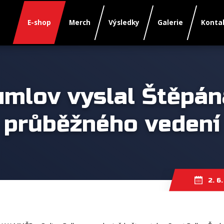
E-shop
Merch
Výsledky
Galerie
Konta
rumlov vyslal Štěpán
průběžného vedení
2. 6