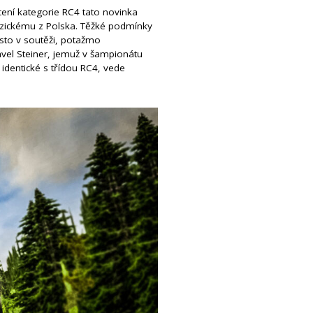
ení kategorie RC4 tato novinka
odzickému z Polska. Těžké podmínky
ísto v soutěži, potažmo
avel Steiner, jemuž v šampionátu
identické s třídou RC4, vede