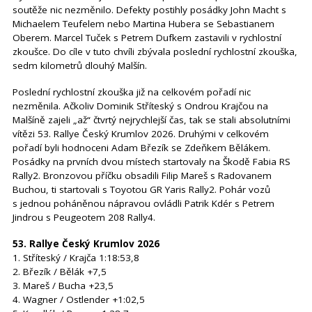
soutěže nic nezměnilo. Defekty postihly posádky John Macht s
Michaelem Teufelem nebo Martina Hubera se Sebastianem
Oberem. Marcel Tuček s Petrem Dufkem zastavili v rychlostní
zkoušce. Do cíle v tuto chvíli zbývala poslední rychlostní zkouška,
sedm kilometrů dlouhý Malšín.
Poslední rychlostní zkouška již na celkovém pořadí nic
nezměnila. Ačkoliv Dominik Stříteský s Ondrou Krajčou na
Malšíně zajeli „až“ čtvrtý nejrychlejší čas, tak se stali absolutními
vítězi 53. Rallye Český Krumlov 2026. Druhými v celkovém
pořadí byli hodnoceni Adam Březík se Zdeňkem Bělákem.
Posádky na prvních dvou místech startovaly na Škodě Fabia RS
Rally2. Bronzovou příčku obsadili Filip Mareš s Radovanem
Buchou, ti startovali s Toyotou GR Yaris Rally2. Pohár vozů
s jednou poháněnou nápravou ovládli Patrik Kdér s Petrem
Jindrou s Peugeotem 208 Rally4.
53. Rallye Český Krumlov 2026
1. Stříteský / Krajča 1:18:53,8
2. Březík / Bělák +7,5
3. Mareš / Bucha +23,5
4. Wagner / Ostlender +1:02,5