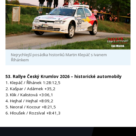
Nejrychlejší posádka historiků Martin Klepáč s Ivanem
Říhánkem
53. Rallye Český Krumlov 2026 – historické automobily
1. Klepáč / Říhánek 1:28:12,5
2. Kašpar / Adámek +35,2
3. Klik / Kalistová +3:06,1
4. Hejhal / Hejhal +8:09,2
5. Neoral / Kocour +8:21,5
6. Hloušek / Rozsíval +8:41,3