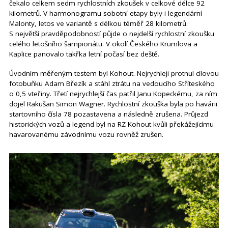
čekalo celkem sedm rychlostních zkoušek v celkové délce 92
kilometrů. V harmonogramu sobotní etapy byly i legendární
Malonty, letos ve variantě s délkou téměř 28 kilometrů.
S největší pravděpodobností půjde o nejdelší rychlostní zkoušku
celého letošního šampionátu. V okolí Českého Krumlova a
Kaplice panovalo takřka letní počasí bez deště.
Úvodním měřeným testem byl Kohout. Nejrychleji protnul cílovou
fotobuňku Adam Březík a stáhl ztrátu na vedoucího Stříteského
o 0,5 vteřiny. Třetí nejrychlejší čas patřil Janu Kopeckému, za ním
dojel Rakušan Simon Wagner. Rychlostní zkouška byla po havárii
startovního čísla 78 pozastavena a následně zrušena. Průjezd
historických vozů a legend byl na RZ Kohout kvůli překážejícímu
havarovanému závodnímu vozu rovněž zrušen.