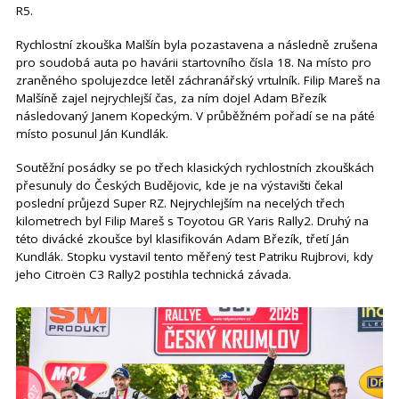
R5.
Rychlostní zkouška Malšín byla pozastavena a následně zrušena
pro soudobá auta po havárii startovního čísla 18. Na místo pro
zraněného spolujezdce letěl záchranářský vrtulník. Filip Mareš na
Malšíně zajel nejrychlejší čas, za ním dojel Adam Březík
následovaný Janem Kopeckým. V průběžném pořadí se na páté
místo posunul Ján Kundlák.
Soutěžní posádky se po třech klasických rychlostních zkouškách
přesunuly do Českých Budějovic, kde je na výstavišti čekal
poslední průjezd Super RZ. Nejrychlejším na necelých třech
kilometrech byl Filip Mareš s Toyotou GR Yaris Rally2. Druhý na
této divácké zkoušce byl klasifikován Adam Březík, třetí Ján
Kundlák. Stopku vystavil tento měřený test Patriku Rujbrovi, kdy
jeho Citroën C3 Rally2 postihla technická závada.