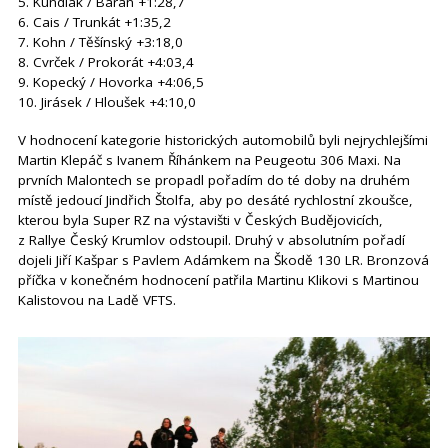
5. Kundlák / Baran +1:28,7
6. Cais / Trunkát +1:35,2
7. Kohn / Těšínský +3:18,0
8. Cvrček / Prokorát +4:03,4
9. Kopecký / Hovorka +4:06,5
10. Jirásek / Hloušek +4:10,0
V hodnocení kategorie historických automobilů byli nejrychlejšími
Martin Klepáč s Ivanem Říhánkem na Peugeotu 306 Maxi. Na
prvních Malontech se propadl pořadím do té doby na druhém
místě jedoucí Jindřich Štolfa, aby po desáté rychlostní zkoušce,
kterou byla Super RZ na výstavišti v Českých Budějovicích,
z Rallye Český Krumlov odstoupil. Druhý v absolutním pořadí
dojeli Jiří Kašpar s Pavlem Adámkem na Škodě 130 LR. Bronzová
příčka v konečném hodnocení patřila Martinu Klikovi s Martinou
Kalistovou na Ladě VFTS.