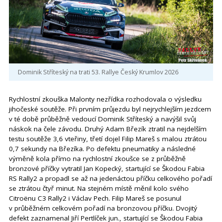
Dominik Stříteský na trati 53. Rallye Český Krumlov 2026
Rychlostní zkouška Malonty nezřídka rozhodovala o výsledku
jihočeské soutěže. Při prvním průjezdu byl nejrychlejším jezdcem
v té době průběžně vedoucí Dominik Stříteský a navýšil svůj
náskok na čele závodu. Druhý Adam Březík ztratil na nejdelším
testu soutěže 3,6 vteřiny, třetí dojel Filip Mareš s malou ztrátou
0,7 sekundy na Březíka. Po defektu pneumatiky a následné
výměně kola přímo na rychlostní zkoušce se z průběžně
bronzové příčky vytratil Jan Kopecký, startující se Škodou Fabia
RS Rally2 a propadl se až na jedenáctou příčku celkového pořadí
se ztrátou čtyř minut. Na stejném místě měnil kolo svého
Citroënu C3 Rally2 i Václav Pech. Filip Mareš se posunul
v průběžném celkovém pořadí na bronzovou příčku. Dvojitý
defekt zaznamenal Jiří Pertlíček jun., startující se Škodou Fabia