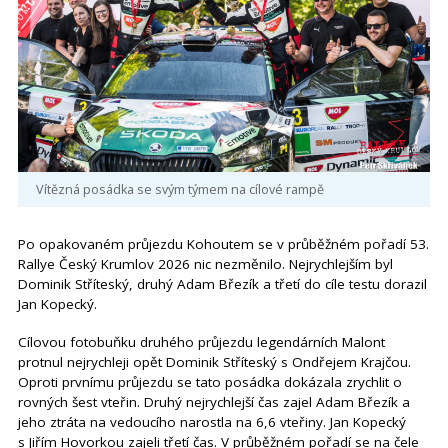
Vítězná posádka se svým týmem na cílové rampě
Po opakovaném průjezdu Kohoutem se v průběžném pořadí 53.
Rallye Český Krumlov 2026 nic nezměnilo. Nejrychlejším byl
Dominik Stříteský, druhý Adam Březík a třetí do cíle testu dorazil
Jan Kopecký.
Cílovou fotobuňku druhého průjezdu legendárních Malont
protnul nejrychleji opět Dominik Stříteský s Ondřejem Krajčou.
Oproti prvnímu průjezdu se tato posádka dokázala zrychlit o
rovných šest vteřin. Druhý nejrychlejší čas zajel Adam Březík a
jeho ztráta na vedoucího narostla na 6,6 vteřiny. Jan Kopecký
s Jiřím Hovorkou zajeli třetí čas. V průběžném pořadí se na čele